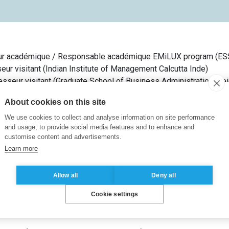
eur académique / Responsable académique EMiLUX program
(
ES
eur visitant
(
Indian Institute of Management Calcutta
Inde
)
esseur visitant
(
Graduate School of Business Administration, Kei
ur académique / Responsable académique
(
ESSEC Business Sc
About cookies on this site
eur visitant
(
Indian Institute of Management Ahmedabad
Inde
)
esseur visitant
(
Mannheim Business School
Allemagne
)
We use cookies to collect and analyse information on site performance
and usage, to provide social media features and to enhance and
te Dean and Director, Global MBA Program
(
ESSEC Business Sc
customise content and advertisements.
ur académique / Responsable académique
(
Indian Institute o
Learn more
tant
(
Graduate School of Business Administration, Keio Universi
itant, Department of Management Sciences and Decision Making
Allow all
Deny all
tant
(
Graduate School of Business Administration, Keio Universi
eur visitant
(
ESSEC Business School
France
)
Cookie settings
ales