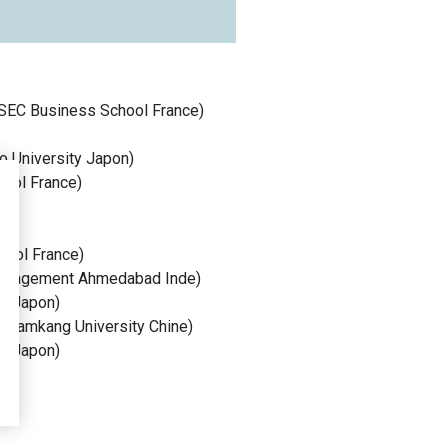
SEC Business School
France
)
o University
Japon
)
hool
France
)
hool
France
)
f Management Ahmedabad
Inde
)
ty
Japon
)
(
Tamkang University
Chine
)
ty
Japon
)