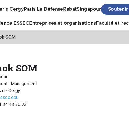
aris Cergy
Paris La Défense
Rabat
Singapour
Soutenir
ience ESSEC
Entreprises et organisations
Faculté et re
ok SOM
hok SOM
seur
ment
:
Management
 de Cergy
ssec.edu
1 34 43 30 73