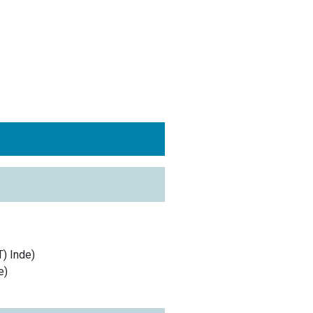
T)
Inde
)
e
)