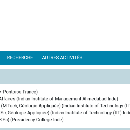
RECHERCHE
AUTRES ACTIVITÉS
y-Pontoise
France
)
Affaires
(
Indian Institute of Management Ahmedabad
Inde
)
 (M.Tech, Géologie Appliquée)
(
Indian Institute of Technology (II
.Sc, Géologie Appliquée)
(
Indian Institute of Technology (IIT)
Ind
B.Sc)
(
Presidency College
Inde
)