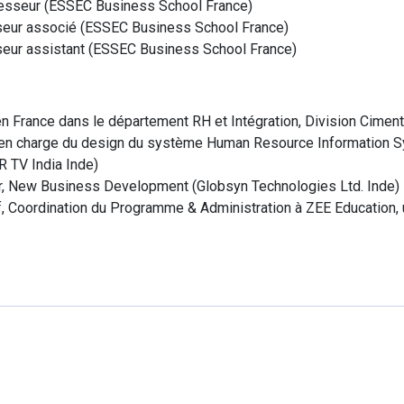
esseur
(
ESSEC Business School
France
)
eur associé
(
ESSEC Business School
France
)
eur assistant
(
ESSEC Business School
France
)
en France dans le département RH et Intégration, Division Ciment
, en charge du design du système Human Resource Information S
R TV India
Inde
)
r, New Business Development
(
Globsyn Technologies Ltd.
Inde
)
f, Coordination du Programme & Administration à ZEE Education, u