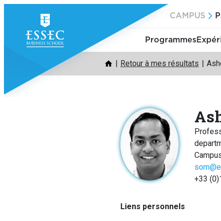
Aller
CAMPUS
P
au
contenu
Programmes
Expér
Retour à mes résultats
Ash
As
Profes
depart
Campus
som@e
+33 (0)
Liens personnels