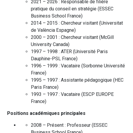
2021 – 2026 :
Responsable de filière
pratique du conseil en stratégie
(
ESSEC
Business School
France
)
2014 – 2015 :
Chercheur visitant
(
Universitat
de València
Espagne
)
2000 – 2001 :
Chercheur visitant
(
McGill
University
Canada
)
1997 – 1998 :
ATER
(
Université Paris
Dauphine-PSL
France
)
1996 – 1999 :
Vacataire
(
Sorbonne Université
France
)
1995 – 1997 :
Assistante pédagogique
(
HEC
Paris
France
)
1993 – 1997 :
Vacataire
(
ESCP EUROPE
France
)
Positions académiques principales
2008 – Présent :
Professeur
(
ESSEC
Business School
France
)