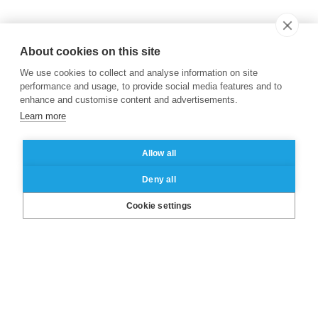
About cookies on this site
We use cookies to collect and analyse information on site
performance and usage, to provide social media features and to
enhance and customise content and advertisements.
Learn more
Allow all
Deny all
LinkedIn
X
Facebook
Instagram
YouTube
Cookie settings
A propos de l’ESSEC
Nos campus