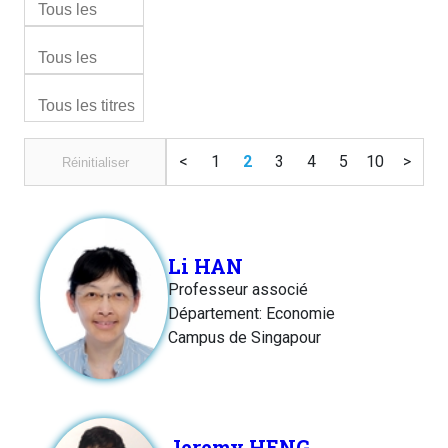
<
1
2
3
4
5
10
>
Réinitialiser
Li HAN
Professeur associé
Département: Economie
Campus de Singapour
Jeremy HENG