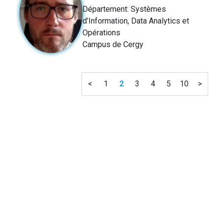
Département: Systèmes
d’Information, Data Analytics et
Opérations
Campus de Cergy
<
1
2
3
4
5
10
>