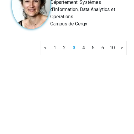
Département: Systèmes
d’Information, Data Analytics et
Opérations
Campus de Cergy
<
1
2
3
4
5
6
10
>