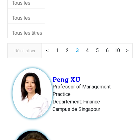
<
1
2
3
4
5
6
10
>
Réinitialiser
Peng XU
Professor of Management
Practice
Département: Finance
Campus de Singapour