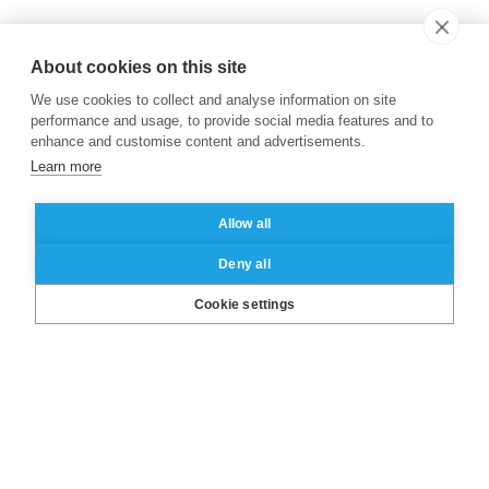
About cookies on this site
We use cookies to collect and analyse information on site
performance and usage, to provide social media features and to
enhance and customise content and advertisements.
Learn more
Allow all
Deny all
LinkedIn
X
Facebook
Instagram
YouTube
Cookie settings
A propos de l’ESSEC
Nos campus
Autres sites du groupe