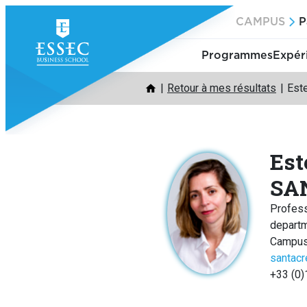
Aller
CAMPUS
P
au
contenu
Programmes
Expér
Retour à mes résultats
Est
Est
SA
Profes
depart
Campus
santac
+33 (0)