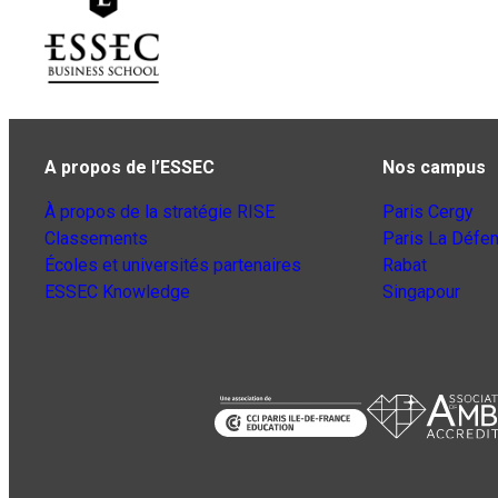
A propos de l’ESSEC
Nos campus
À propos de la stratégie RISE
Paris Cergy
Classements
Paris La Défe
Écoles et universités partenaires
Rabat
ESSEC Knowledge
Singapour