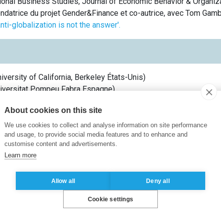
ional Business Studies, Journal of Economic Behavior & Organizat
ondatrice du projet Gender&Finance et co-autrice, avec Tom Gambl
ti-globalization is not the answer'.
iversity of California, Berkeley
États-Unis
)
iversitat Pompeu Fabra
Espagne
)
versitat Pompeu Fabra
Espagne
)
About cookies on this site
We use cookies to collect and analyse information on site performance
and usage, to provide social media features and to enhance and
customise content and advertisements.
Learn more
yenne en charge de la Pédagogie
(
ESSEC Business School
Fran
Allow all
Deny all
bre du THEMA
(
Université Cergy-Pontoise
France
)
nte de Recherche, Berkeley Roundtable on the International Eco
Cookie settings
niversity of California
États-Unis
)
Recherche, Empirical data research pour le Professeur Jimenez