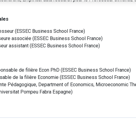
ales
esseur
(
ESSEC Business School
France
)
seure associée
(
ESSEC Business School
France
)
eur assistant
(
ESSEC Business School
France
)
onsable de filière Econ PhD
(
ESSEC Business School
France
)
able de la filière Economie
(
ESSEC Business School
France
)
nte Pédagogique, Department of Economics, Microeconomic The
niversitat Pompeu Fabra
Espagne
)