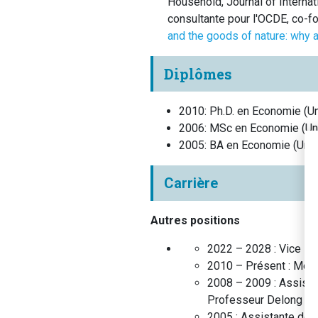
Household, Journal of Internat
consultante pour l'OCDE, co-f
and the goods of nature: why an
Diplômes
2010
:
Ph.D. en Economie
(
Un
2006
:
MSc en Economie
(
Un
2005
:
BA en Economie
(
Uni
Carrière
Autres positions
2022 – 2028 :
Vice Do
2010 – Présent :
Mem
2008 – 2009 :
Assista
Professeur Delong
(
U
2005 :
Assistante de 