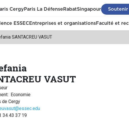
aris Cergy
Paris La Défense
Rabat
Singapour
Soutenir
ience ESSEC
Entreprises et organisations
Faculté et re
efania SANTACREU VASUT
efania
NTACREU VASUT
seur
ment
:
Economie
 de Cergy
reuvasut@essec.edu
1 34 43 37 19