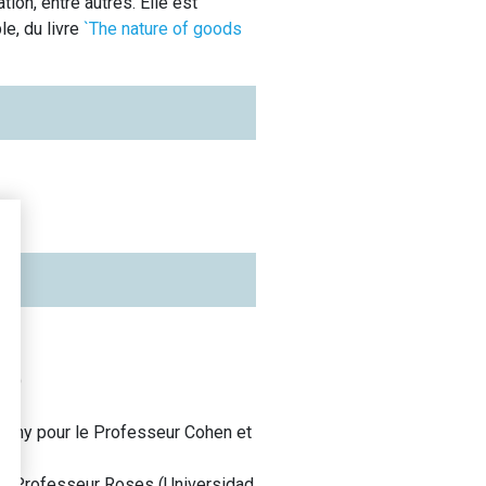
ion, entre autres. Elle est
e, du livre
`The nature of goods
ce
)
nomy pour le Professeur Cohen et
 et Professeur Roses
(
Universidad