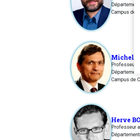
Département
Campus de C
Michel 
Professeur
Département:
Campus de C
Herve B
Professeur af
Département