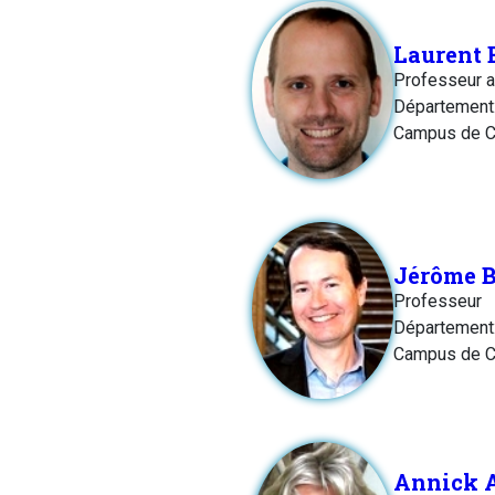
Laurent
Professeur 
Département:
Campus de C
Jérôme
Professeur
Département
Campus de C
Annick 