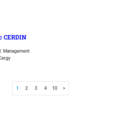
c CERDIN
t: Management
Cergy
1
2
3
4
10
>