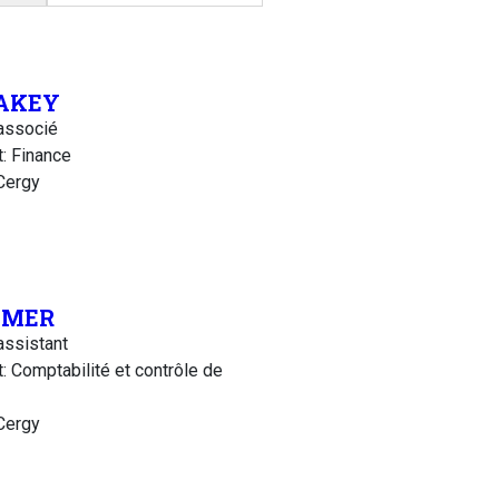
 AKEY
associé
: Finance
Cergy
AMER
assistant
 Comptabilité et contrôle de
Cergy