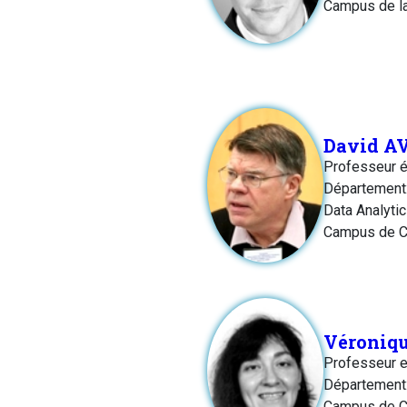
Campus de l
David A
Professeur é
Département:
Data Analyti
Campus de C
Véroniq
Professeur e
Département:
Campus de C