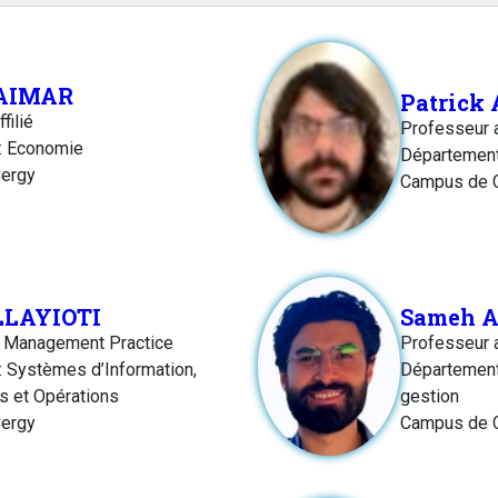
 AIMAR
Patrick
filié
Professeur 
: Economie
Département
ergy
Campus de 
LLAYIOTI
Sameh 
f Management Practice
Professeur 
 Systèmes d’Information,
Département:
cs et Opérations
gestion
ergy
Campus de 