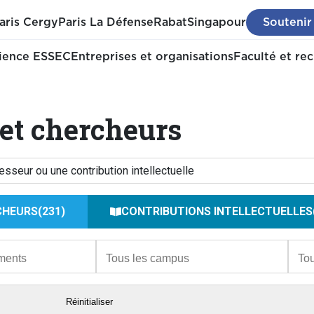
aris Cergy
Paris La Défense
Rabat
Singapour
Soutenir
ience ESSEC
Entreprises et organisations
Faculté et re
 et chercheurs
CHEURS
231
CONTRIBUTIONS INTELLECTUELLES
Réinitialiser