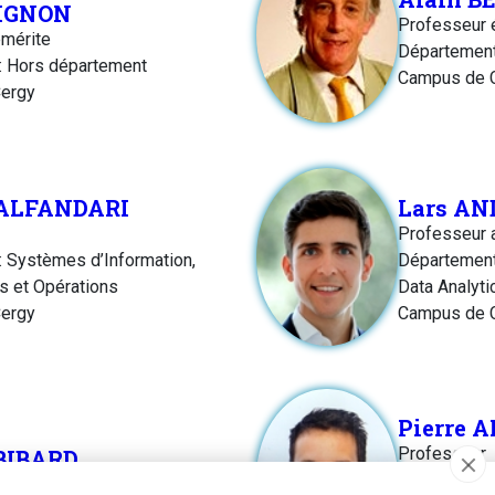
IGNON
Professeur 
mérite
Départemen
: Hors département
Campus de 
ergy
 ALFANDARI
Lars A
Professeur 
 Systèmes d’Information,
Département
cs et Opérations
Data Analyti
ergy
Campus de 
Pierre 
Professeur
 BIBARD
Département