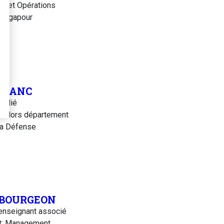
cs et Opérations
Singapour
 BLANC
ffilié
: Hors département
a Défense
 BOURGEON
enseignant associé
t: Management