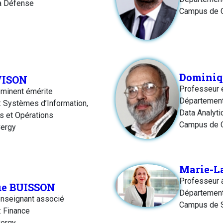
a Défense
Campus de 
Dominiq
VISON
Professeur 
minent émérite
Département
 Systèmes d’Information,
Data Analyti
cs et Opérations
Campus de 
ergy
Marie-L
Professeur a
ue BUISSON
Département
nseignant associé
Campus de 
 Finance
ergy