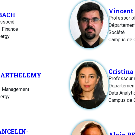
Vincent
 BACH
Professor o
associé
Département:
 Finance
Société
ergy
Campus de 
Cristin
 BARTHELEMY
Professeur 
Département
: Management
Data Analyti
ergy
Campus de 
ANCELIN-
Alain B