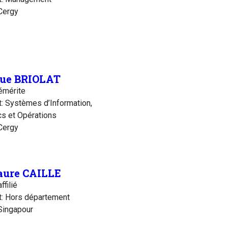
Cergy
ue BRIOLAT
émérite
: Systèmes d’Information,
cs et Opérations
Cergy
aure CAILLE
ffilié
: Hors département
Singapour