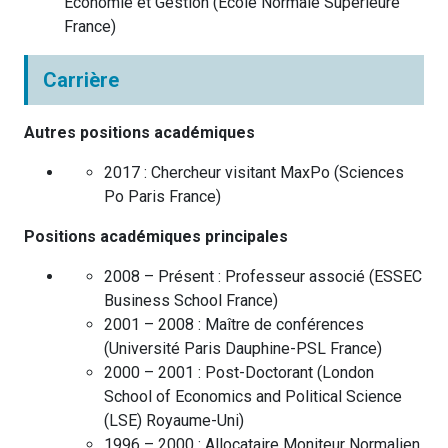
Economie et Gestion
(
École Normale Supérieure
France
)
Carrière
Autres positions académiques
2017 :
Chercheur visitant MaxPo
(
Sciences
Po Paris
France
)
Positions académiques principales
2008 – Présent :
Professeur associé
(
ESSEC
Business School
France
)
2001 – 2008 :
Maître de conférences
(
Université Paris Dauphine-PSL
France
)
2000 – 2001 :
Post-Doctorant
(
London
School of Economics and Political Science
(LSE)
Royaume-Uni
)
1996 – 2000 :
Allocataire Moniteur Normalien