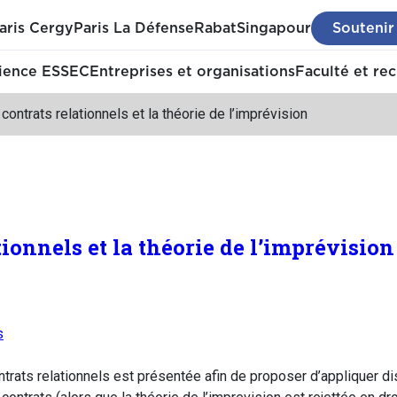
aris Cergy
Paris La Défense
Rabat
Singapour
Soutenir
ience ESSEC
Entreprises et organisations
Faculté et re
contrats relationnels et la théorie de l’imprévision
tionnels et la théorie de l’imprévision
s
trats relationnels est présentée afin de proposer d’appliquer dis