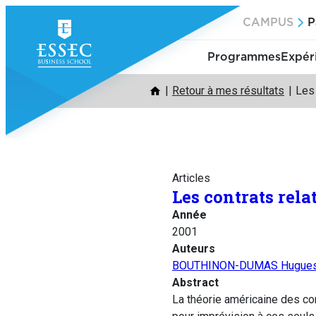
Aller
CAMPUS
P
au
contenu
Programmes
Expér
Retour à mes résultats
Les 
Articles
Les contrats rela
Année
2001
Auteurs
BOUTHINON-DUMAS Hugue
Abstract
La théorie américaine des con