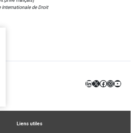
it privé français)
 Internationale de Droit
LinkedIn
X
Facebook
Instagr
YouT
Liens utiles