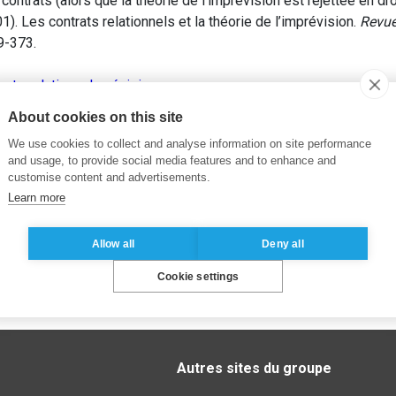
ontrats (alors que la théorie de l’imprevision est rejettée en dro
Les contrats relationnels et la théorie de l’imprévision.
Revue
39-373.
rats relationnels
,
révision
About cookies on this site
We use cookies to collect and analyse information on site performance
and usage, to provide social media features and to enhance and
customise content and advertisements.
Learn more
Allow all
Deny all
Cookie settings
Autres sites du groupe