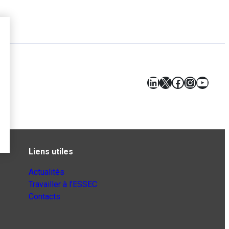
LinkedIn
X
Facebook
Instagr
YouT
Liens utiles
Actualités
Travailler à l’ESSEC
Contacts