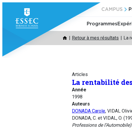
Aller
CAMPUS
P
au
contenu
Programmes
Expér
Retour à mes résultats
La 
Articles
La rentabilité d
Année
1998
Auteurs
DONADA Carole
, VIDAL Olivi
DONADA, C. et VIDAL, O. (199
Professions de l’Automobile)