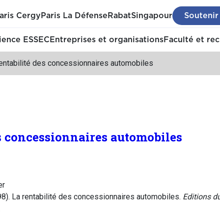
aris Cergy
Paris La Défense
Rabat
Singapour
Soutenir
ience ESSEC
Entreprises et organisations
Faculté et re
rentabilité des concessionnaires automobiles
es concessionnaires automobiles
er
8). La rentabilité des concessionnaires automobiles.
Editions d
.