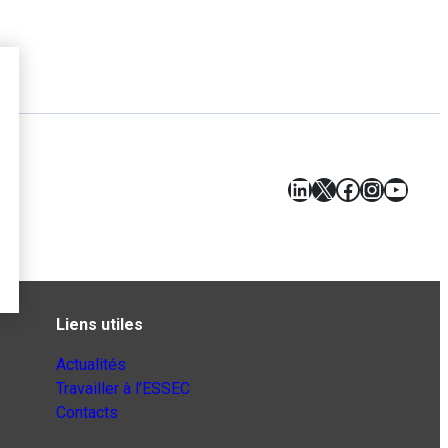
LinkedIn
X
Facebook
Instagr
YouT
Liens utiles
Actualités
Travailler à l’ESSEC
Contacts