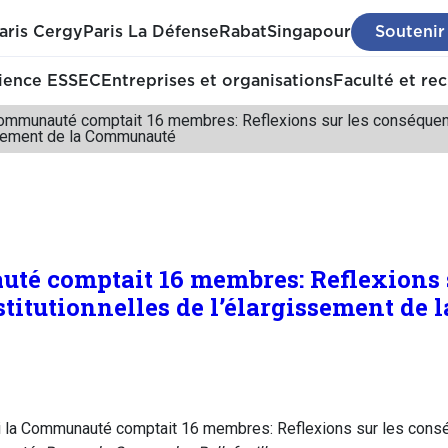
aris Cergy
Paris La Défense
Rabat
Singapour
Soutenir
ience ESSEC
Entreprises et organisations
Faculté et re
 Communauté comptait 16 membres: Reflexions sur les conséquenc
ssement de la Communauté
uté comptait 16 membres: Reflexions 
titutionnelles de l’élargissement de
si la Communauté comptait 16 membres: Reflexions sur les consé