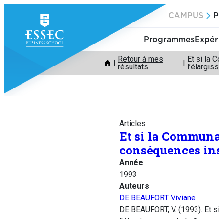
Aller
CAMPUS
P
au
contenu
Programmes
Expér
Retour à mes
Et si la
résultats
l’élargi
Articles
Et si la Communa
conséquences ins
Année
1993
Auteurs
DE BEAUFORT Viviane
DE BEAUFORT, V. (1993). Et 