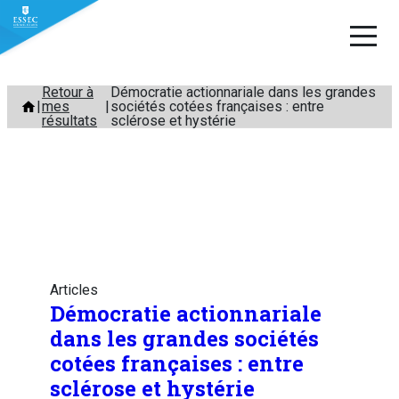
Aller
Retour à
Démocratie actionnariale dans les grandes
mes
sociétés cotées françaises : entre
au
résultats
sclérose et hystérie
contenu
Articles
Démocratie actionnariale
dans les grandes sociétés
cotées françaises : entre
sclérose et hystérie