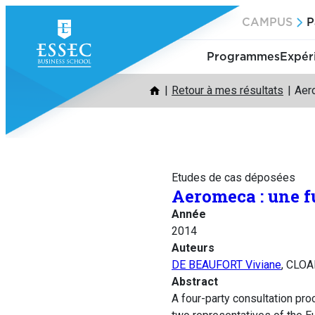
Aller
CAMPUS
P
au
contenu
Programmes
Expér
Retour à mes résultats
Aer
Etudes de cas déposées
Aeromeca : une f
Année
2014
Auteurs
DE BEAUFORT Viviane
, CLOA
Abstract
A four-party consultation pr