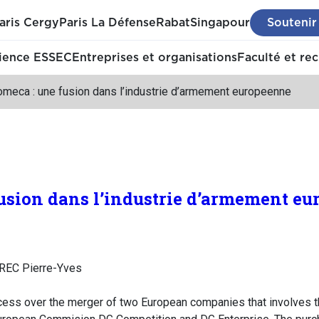
aris Cergy
Paris La Défense
Rabat
Singapour
Soutenir
ience ESSEC
Entreprises et organisations
Faculté et re
omeca : une fusion dans l’industrie d’armement europeenne
usion dans l’industrie d’armement e
REC Pierre-Yves
ocess over the merger of two European companies that involves 