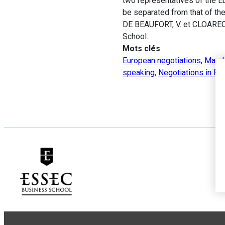
two representatives of the 
be separated from that of the
DE BEAUFORT, V. et CLOAREC,
School.
Mots clés
European negotiations
,
Mand
speaking
,
Negotiations in Pri