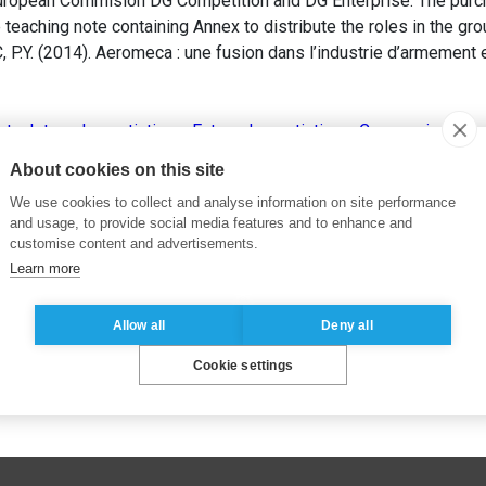
European Commision DG Competition and DG Enterprise. The purc
 teaching note containing Annex to distribute the roles in the gro
 P.Y. (2014). Aeromeca : une fusion dans l’industrie d’armemen
ate
,
Internal negotiations
,
External negotiations
,
Communication
,
vate Sector
About cookies on this site
We use cookies to collect and analyse information on site performance
and usage, to provide social media features and to enhance and
customise content and advertisements.
Learn more
Allow all
Deny all
Cookie settings