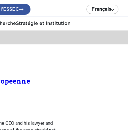
 l’ESSEC
Français
cherche
Stratégie et institution
uropeenne
the CEO and his lawyer and