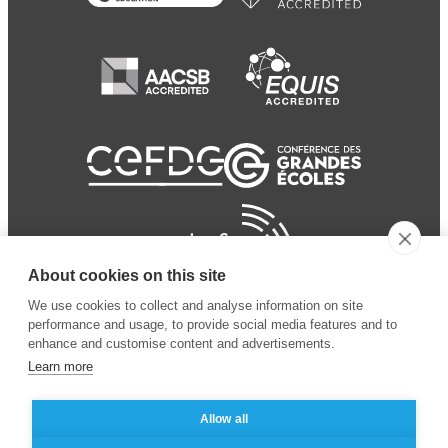
About cookies on this site
We use cookies to collect and analyse information on site
performance and usage, to provide social media features and to
enhance and customise content and advertisements.
Learn more
Allow all
© 2024 ESSEC
Mentions légales
–
Protection