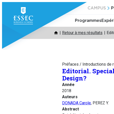
Aller
CAMPUS
P
au
contenu
Programmes
Expér
Retour à mes résultats
Edit
Préfaces / Introductions de 
Editorial. Speci
Design?
Année
2018
Auteurs
DONADA Carole
, PEREZ Y.
Abstract