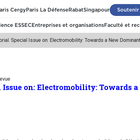
aris Cergy
Paris La Défense
Rabat
Singapour
Soutenir
ience ESSEC
Entreprises et organisations
Faculté et re
orial. Special Issue on: Electromobility: Towards a New Dominan
revue
al Issue on: Electromobility: Towards