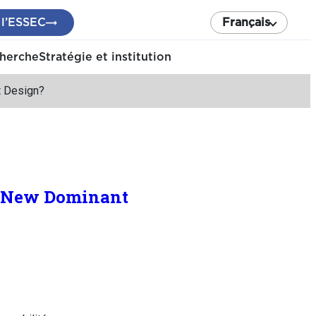
 l’ESSEC
Français
cherche
Stratégie et institution
t Design?
 a New Dominant