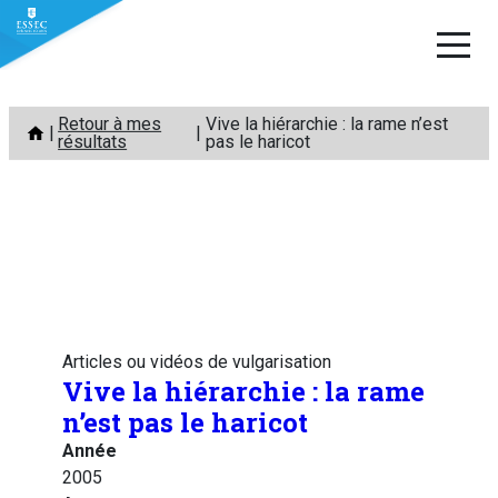
Aller
Retour à mes
Vive la hiérarchie : la rame n’est
au
résultats
pas le haricot
contenu
Articles ou vidéos de vulgarisation
Vive la hiérarchie : la rame
n’est pas le haricot
Année
2005