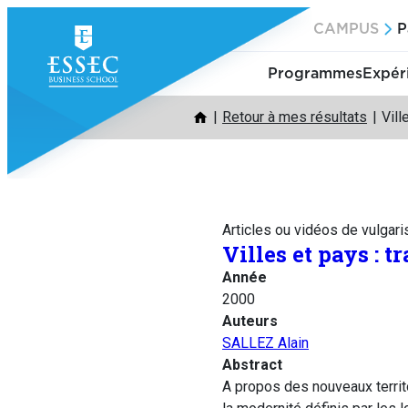
Aller
CAMPUS
P
au
contenu
Programmes
Expér
Retour à mes résultats
Vill
Articles ou vidéos de vulgari
Villes et pays : 
Année
2000
Auteurs
SALLEZ Alain
Abstract
A propos des nouveaux territo