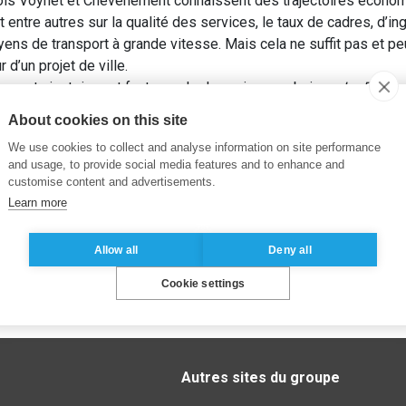
 lois Voynet et Chevènement connaissent des trajectoires écono
entre autres sur la qualité des services, le taux de cadres, d’ing
oyens de transport à grande vitesse. Mais cela ne suffit pas et
d’un projet de ville.
pays : trajectoires et facteurs de dynamiques urbaines.
La Revue 
About cookies on this site
We use cookies to collect and analyse information on site performance
and usage, to provide social media features and to enhance and
customise content and advertisements.
Learn more
Allow all
Deny all
Cookie settings
Autres sites du groupe