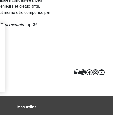
miques contrastées. Les
énieurs et d’étudiants,
 peut même être compensé par
Parlementaire
, pp. 36.
LinkedIn
X
Facebook
Instagr
YouT
Liens utiles