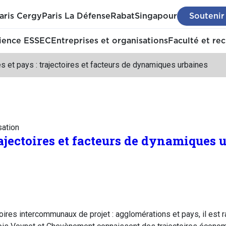
aris Cergy
Paris La Défense
Rabat
Singapour
Soutenir
ience ESSEC
Entreprises et organisations
Faculté et re
es et pays : trajectoires et facteurs de dynamiques urbaines
sation
trajectoires et facteurs de dynamiques 
ires intercommunaux de projet : agglomérations et pays, il est r