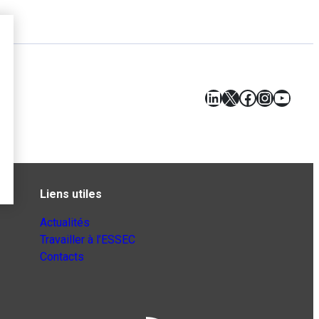
LinkedIn
X
Facebook
Instagr
YouT
Liens utiles
Actualités
Travailler à l’ESSEC
Contacts