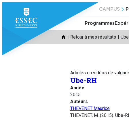
Aller
CAMPUS
P
au
contenu
Programmes
Expér
Retour à mes résultats
Ube
Articles ou vidéos de vulgari
Ube-RH
Année
2015
Auteurs
THEVENET Maurice
THEVENET, M. (2015). Ube-R