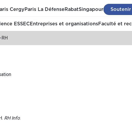
aris Cergy
Paris La Défense
Rabat
Singapour
Soutenir
ience ESSEC
Entreprises et organisations
Faculté et re
-RH
sation
H.
RH Info
.