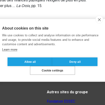
état des finances publiques l’exigent de plus en plus.
er plus…..
La Croix
, pp. 15.
About cookies on this site
We use cookies to collect and analyse information on site performance
and usage, to provide social media features and to enhance and
customise content and advertisements.
Learn more
Allow all
Deny all
Cookie settings
Autres sites du groupe
Fondation ESSEC