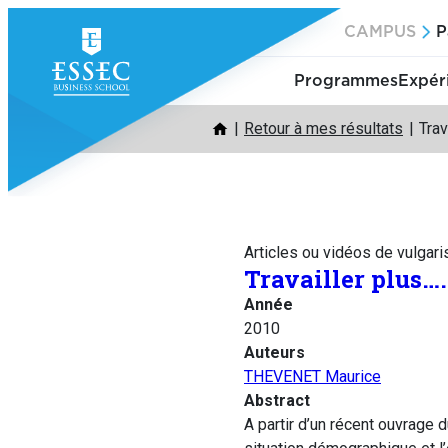
Aller
CAMPUS
P
au
contenu
Programmes
Expér
Retour à mes résultats
Trav
Articles ou vidéos de vulgari
Travailler plus….
Année
2010
Auteurs
THEVENET Maurice
Abstract
A partir d’un récent ouvrage d