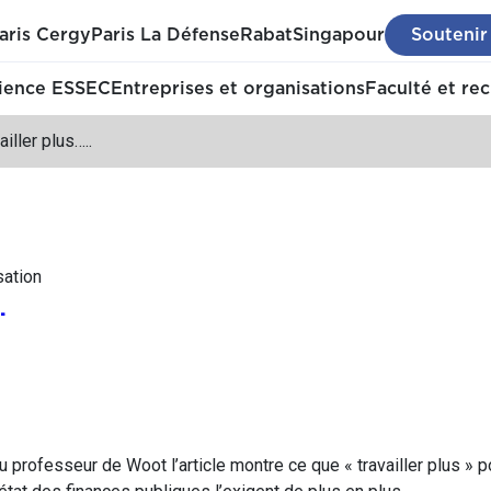
aris Cergy
Paris La Défense
Rabat
Singapour
Soutenir
ience ESSEC
Entreprises et organisations
Faculté et re
ailler plus…..
sation
.
u professeur de Woot l’article montre ce que « travailler plus » po