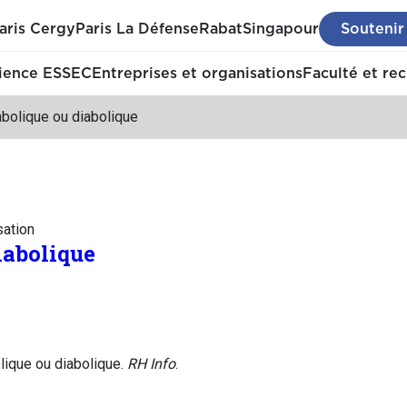
aris Cergy
Paris La Défense
Rabat
Singapour
Soutenir
ience ESSEC
Entreprises et organisations
Faculté et re
bolique ou diabolique
sation
iabolique
ique ou diabolique.
RH Info
.