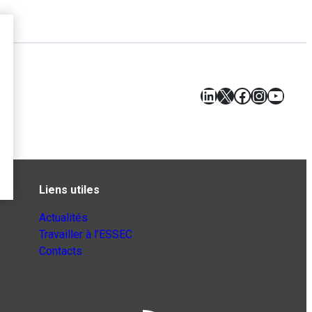
LinkedIn
X
Facebook
Instagr
YouT
Liens utiles
Actualités
Travailler à l’ESSEC
Contacts