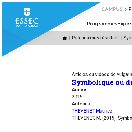
Aller
CAMPUS
P
au
contenu
Programmes
Expér
Retour à mes résultats
Sym
Articles ou vidéos de vulgari
Symbolique ou d
Année
2015
Auteurs
THEVENET Maurice
THEVENET, M. (2015). Symbol