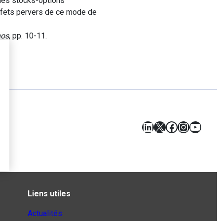
 les stocks-options
 effets pervers de ce mode de
hos
, pp. 10-11.
LinkedIn
X
Facebook
Instagr
YouT
Liens utiles
Actualités