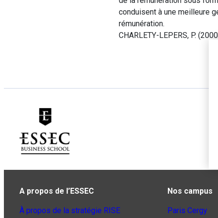
de la rémunération sous form
conduisent à une meilleure ge
rémunération.
CHARLETY-LEPERS, P. (2000).
A propos de l’ESSEC
Nos campus
À propos de la stratégie RISE
Paris Cergy