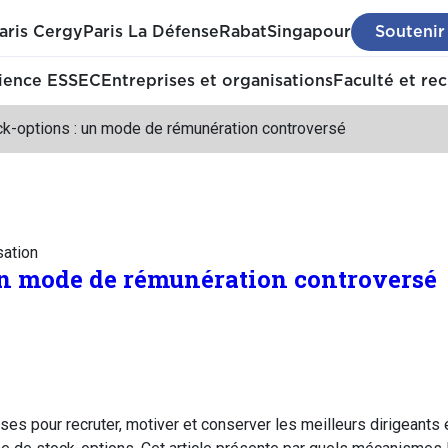
aris Cergy
Paris La Défense
Rabat
Singapour
Soutenir
ience ESSEC
Entreprises et organisations
Faculté et re
ck-options : un mode de rémunération controversé
sation
un mode de rémunération controversé
ises pour recruter, motiver et conserver les meilleurs dirigeant