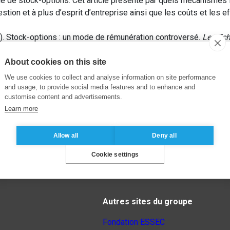
e de stock-options. Cet article présente par quels mécanismes
stion et à plus d’esprit d’entreprise ainsi que les coûts et les
 Stock-options : un mode de rémunération controversé.
Les Ec
About cookies on this site
We use cookies to collect and analyse information on site performance
and usage, to provide social media features and to enhance and
customise content and advertisements.
Learn more
Allow all
Deny all
Cookie settings
Autres sites du groupe
Fondation ESSEC