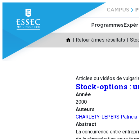
Aller
CAMPUS
P
au
contenu
Programmes
Expér
Retour à mes résultats
Sto
Articles ou vidéos de vulgari
Stock-options : 
Année
2000
Auteurs
CHARLETY-LEPERS Patricia
Abstract
La concurrence entre entrepr