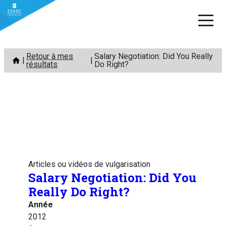
Aller
Retour à mes
Salary Negotiation: Did You Really
au
résultats
Do Right?
contenu
Articles ou vidéos de vulgarisation
Salary Negotiation: Did You
Really Do Right?
Année
2012