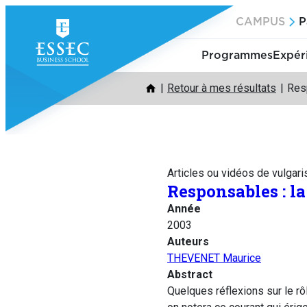
Aller
CAMPUS
P
au
contenu
Programmes
Expér
Retour à mes résultats
Resp
Articles ou vidéos de vulgari
Responsables : la
Année
2003
Auteurs
THEVENET Maurice
Abstract
Quelques réflexions sur le rôl