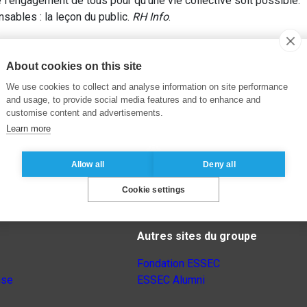
e l’engagement de tous pour qu’une vie collective soit possible.
ables : la leçon du public.
RH Info
.
About cookies on this site
We use cookies to collect and analyse information on site performance
and usage, to provide social media features and to enhance and
customise content and advertisements.
Learn more
Allow all
Deny all
Cookie settings
Autres sites du groupe
Fondation ESSEC
nse
ESSEC Alumni