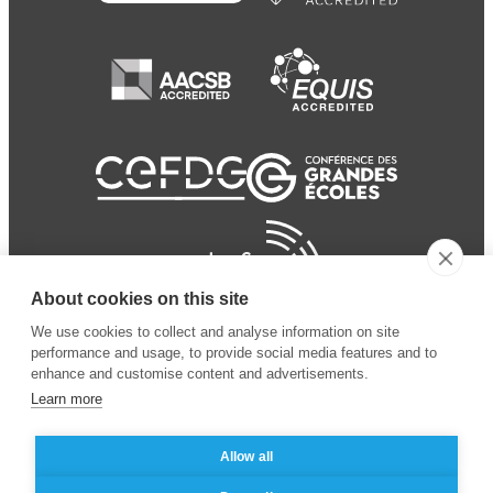
About cookies on this site
We use cookies to collect and analyse information on site
performance and usage, to provide social media features and to
enhance and customise content and advertisements.
Learn more
Allow all
© 2024 ESSEC
Mentions légales
–
Protection