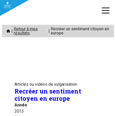
Aller
Retour à mes
Recréer un sentiment citoyen en
au
résultats
europe
contenu
Articles ou vidéos de vulgarisation
Recréer un sentiment
citoyen en europe
Année
2013