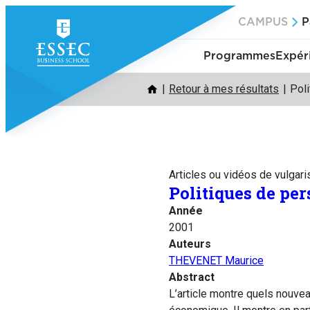
Aller
CAMPUS
P
au
contenu
Programmes
Expér
Retour à mes résultats
Poli
Articles ou vidéos de vulgari
Politiques de per
Année
2001
Auteurs
THEVENET Maurice
Abstract
L’article montre quels nouve