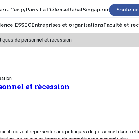
aris Cergy
Paris La Défense
Rabat
Singapour
Soutenir
ience ESSEC
Entreprises et organisations
Faculté et re
tiques de personnel et récession
sation
sonnel et récession
aux choix veut représenter aux politiques de personnel dans cet