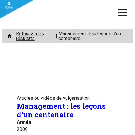
Aller
Retour à mes
Management : les leçons d’un
au
résultats
centenaire
contenu
Articles ou vidéos de vulgarisation
Management : les leçons
d’un centenaire
Année
2009