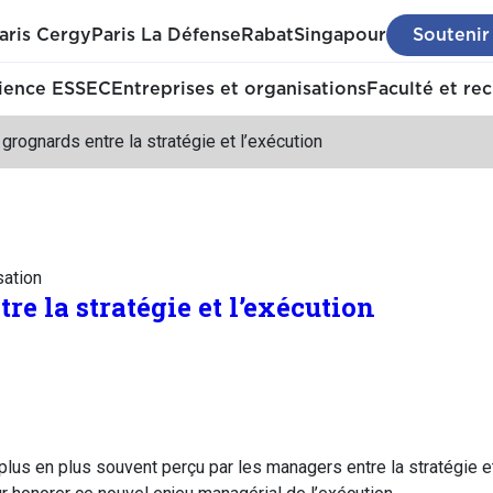
aris Cergy
Paris La Défense
Rabat
Singapour
Soutenir
ience ESSEC
Entreprises et organisations
Faculté et re
grognards entre la stratégie et l’exécution
sation
re la stratégie et l’exécution
plus en plus souvent perçu par les managers entre la stratégie et 