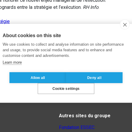
 honorer ce nouvel enjeu managérial de l’exécution.
nards entre la stratégie et l’exécution.
RH Info
.
tégie
About cookies on this site
We use cookies to collect and analyse information on site performance
and usage, to provide social media features and to enhance and
customise content and advertisements.
Learn more
Allow all
Deny all
Cookie settings
Autres sites du groupe
Fondation ESSEC