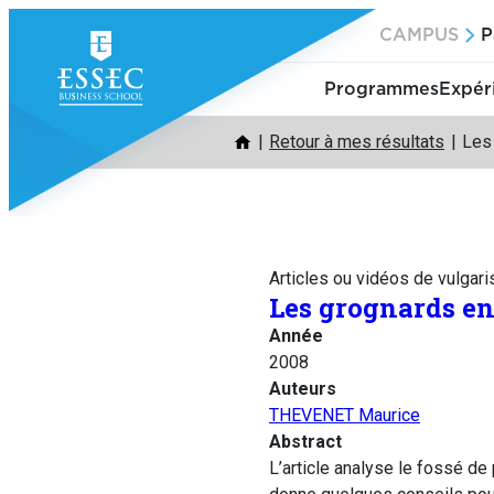
Aller
CAMPUS
P
au
contenu
Programmes
Expér
Retour à mes résultats
Les 
Articles ou vidéos de vulgari
Les grognards ent
Année
2008
Auteurs
THEVENET Maurice
Abstract
L’article analyse le fossé de 