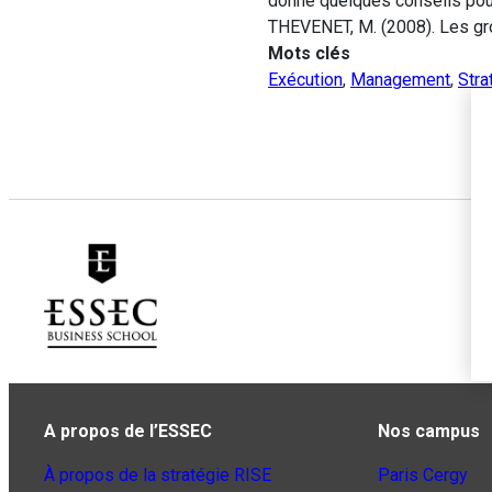
donne quelques conseils pour
THEVENET, M. (2008). Les grog
Mots clés
Exécution
,
Management
,
Stra
A propos de l’ESSEC
Nos campus
À propos de la stratégie RISE
Paris Cergy