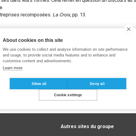
rses dans leurs formes. Cela remet en question un discours au si
e.
ntreprises recomposées.
La Croix
, pp. 13.
About cookies on this site
We use cookies to collect and analyse information on site performance
and usage, to provide social media features and to enhance and
customise content and advertisements.
Learn more
Allow all
Deny all
Cookie settings
Autres sites du groupe