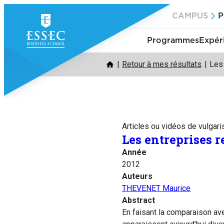
Aller
CAMPUS
P
au
contenu
Programmes
Expér
Retour à mes résultats
Les
Articles ou vidéos de vulgari
Les entreprises 
Année
2012
Auteurs
THEVENET Maurice
Abstract
En faisant la comparaison ave