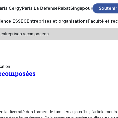
aris Cergy
Paris La Défense
Rabat
Singapour
Soutenir
ience ESSEC
Entreprises et organisations
Faculté et re
 entreprises recomposées
sation
recomposées
c la diversité des formes de familles aujourd’hui, l’article mont