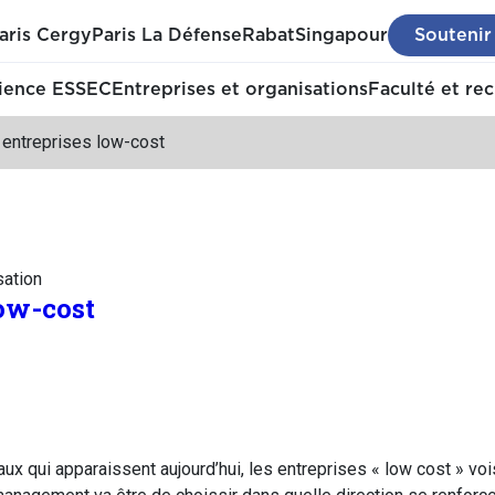
aris Cergy
Paris La Défense
Rabat
Singapour
Soutenir
ience ESSEC
Entreprises et organisations
Faculté et re
 entreprises low-cost
sation
low-cost
x qui apparaissent aujourd’hui, les entreprises « low cost » voi