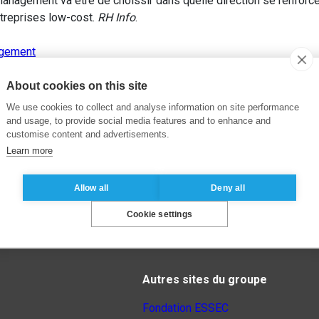
 management va être de choissir dans quelle direction se renforce
treprises low-cost.
RH Info
.
gement
About cookies on this site
We use cookies to collect and analyse information on site performance
and usage, to provide social media features and to enhance and
customise content and advertisements.
Learn more
Allow all
Deny all
Cookie settings
Autres sites du groupe
Fondation ESSEC