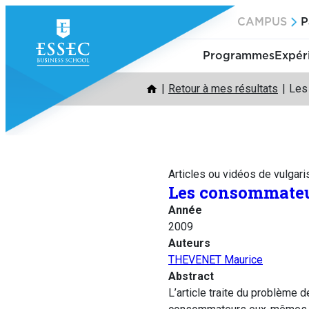
Aller
CAMPUS
P
au
contenu
Programmes
Expér
Retour à mes résultats
Les
Articles ou vidéos de vulgari
Les consommateu
Année
2009
Auteurs
THEVENET Maurice
Abstract
L’article traite du problème d