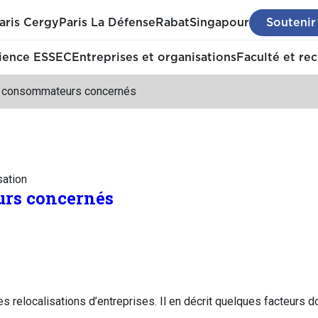
aris Cergy
Paris La Défense
Rabat
Singapour
Soutenir
ience ESSEC
Entreprises et organisations
Faculté et re
 consommateurs concernés
sation
rs concernés
es relocalisations d’entreprises. Il en décrit quelques facteurs do