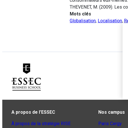
consommateurs eux-mêmes.
THEVENET, M. (2009). Les c
Mots clés
Globalisation
,
Localisation
,
R
A propos de l’ESSEC
Nos campus
À propos de la stratégie RISE
Paris Cergy