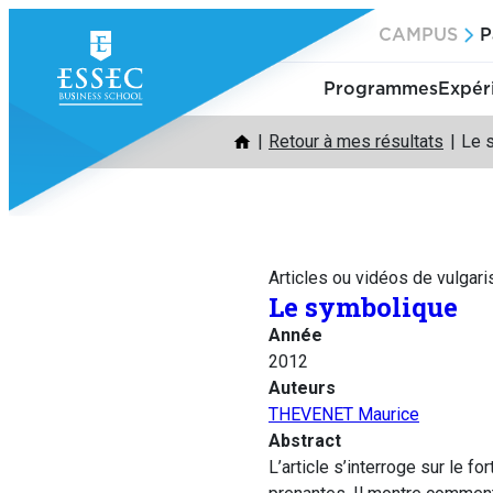
Aller
CAMPUS
P
au
contenu
Programmes
Expér
Retour à mes résultats
Le 
Articles ou vidéos de vulgari
Le symbolique
Année
2012
Auteurs
THEVENET Maurice
Abstract
L’article s’interroge sur le 