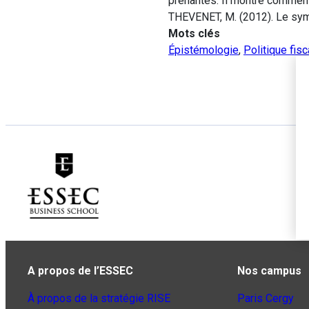
prenantes. Il montre comment
THEVENET, M. (2012). Le sy
Mots clés
Épistémologie
,
Politique fisc
A propos de l’ESSEC
Nos campus
À propos de la stratégie RISE
Paris Cergy