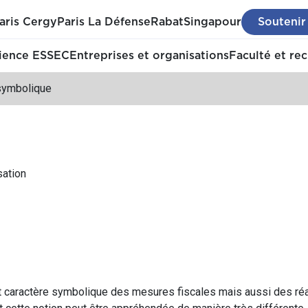
aris Cergy
Paris La Défense
Rabat
Singapour
Soutenir
ience ESSEC
Entreprises et organisations
Faculté et re
symbolique
sation
fort caractère symbolique des mesures fiscales mais aussi des ré