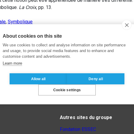
 cette notion peut être appréhendée de manière très différente.
mbolique.
La Croix
, pp. 13.
ale
,
Symbolique
About cookies on this site
We use cookies to collect and analyse information on site performance
and usage, to provide social media features and to enhance and
customise content and advertisements.
Learn more
Allow all
Deny all
Cookie settings
Autres sites du groupe
Fondation ESSEC