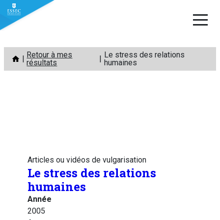
Aller
Retour à mes
Le stress des relations
au
résultats
humaines
contenu
Articles ou vidéos de vulgarisation
Le stress des relations
humaines
Année
2005