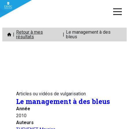
Aller
Retour à mes
Le management à des
au
résultats
bleus
contenu
Articles ou vidéos de vulgarisation
Le management à des bleus
Année
2010
Auteurs