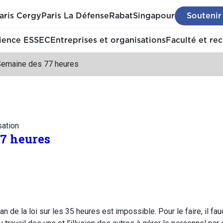
aris Cergy
Paris La Défense
Rabat
Singapour
Soutenir
ience ESSEC
Entreprises et organisations
Faculté et re
Semaine des 77 heures
sation
7 heures
lan de la loi sur les 35 heures est impossible. Pour le faire, il fa