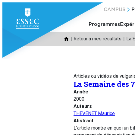
Aller
CAMPUS
P
au
contenu
Programmes
Expér
Retour à mes résultats
La 
Articles ou vidéos de vulgari
La Semaine des 7
Année
2000
Auteurs
THEVENET Maurice
Abstract
L’article montre en quoi un bi