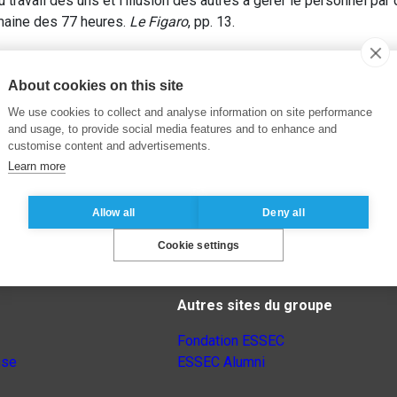
travail des uns et l’illusion des autres à gérer le personnel pa
maine des 77 heures.
Le Figaro
, pp. 13.
About cookies on this site
We use cookies to collect and analyse information on site performance
and usage, to provide social media features and to enhance and
customise content and advertisements.
Learn more
Allow all
Deny all
Cookie settings
Autres sites du groupe
Fondation ESSEC
nse
ESSEC Alumni