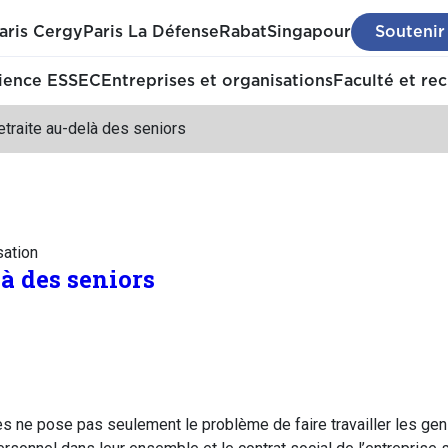
aris Cergy
Paris La Défense
Rabat
Singapour
Soutenir
ience ESSEC
Entreprises et organisations
Faculté et re
etraite au-delà des seniors
sation
là des seniors
ites ne pose pas seulement le problème de faire travailler les ge