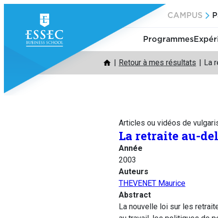
Aller
CAMPUS
P
au
contenu
Programmes
Expér
Retour à mes résultats
La r
Articles ou vidéos de vulgari
La retraite au-de
Année
2003
Auteurs
THEVENET Maurice
Abstract
La nouvelle loi sur les retra