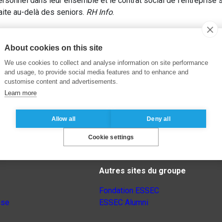
personnel dans leur ensemble et le contrat social de l’entreprise 
aite au-delà des seniors.
RH Info
.
About cookies on this site
We use cookies to collect and analyse information on site performance
and usage, to provide social media features and to enhance and
customise content and advertisements.
Learn more
Allow all
Deny all
Cookie settings
Autres sites du groupe
Fondation ESSEC
nse
ESSEC Alumni