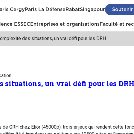
aris Cergy
Paris La Défense
Rabat
Singapour
Soutenir
ience ESSEC
Entreprises et organisations
Faculté et re
omplexité des situations, un vrai défi pour les DRH
sation
 situations, un vrai défi pour les DR
es de GRH chez Elior (45000p), trois enjeux qui rendent cette fonc