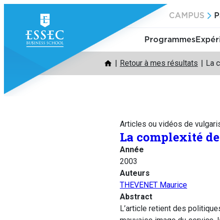
Aller
CAMPUS
P
au
contenu
Programmes
Expér
Retour à mes résultats
La c
Articles ou vidéos de vulgari
La complexité des
Année
2003
Auteurs
THEVENET Maurice
Abstract
L’article retient des politiqu