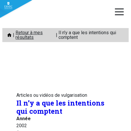
Aller
Retour à mes
Il n’y a que les intentions qui
au
résultats
comptent
contenu
Articles ou vidéos de vulgarisation
Il n’y a que les intentions
qui comptent
Année
2002