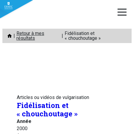
Aller
Retour à mes
Fidélisation et
au
résultats
« chouchoutage »
contenu
Articles ou vidéos de vulgarisation
Fidélisation et
« chouchoutage »
Année
2000