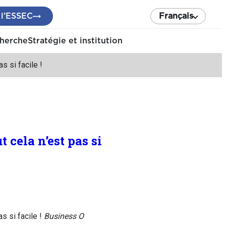
 l’ESSEC
Français
cherche
Stratégie et institution
s si facile !
 cela n’est pas si
s si facile !
Business O