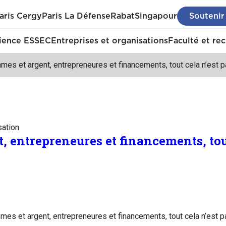
aris Cergy
Paris La Défense
Rabat
Singapour
Soutenir
ience ESSEC
Entreprises et organisations
Faculté et re
es et argent, entrepreneures et financements, tout cela n’est pa
sation
 entrepreneures et financements, tout
es et argent, entrepreneures et financements, tout cela n’est pa