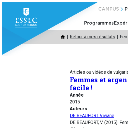
Aller
CAMPUS
P
au
contenu
Programmes
Expér
Retour à mes résultats
Femm
Articles ou vidéos de vulgari
Femmes et argent,
facile !
Année
2015
Auteurs
DE BEAUFORT Viviane
DE BEAUFORT, V. (2015). Femm