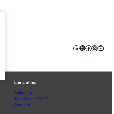
LinkedIn
X
Facebook
Instagr
YouT
Liens utiles
Actualités
Travailler à l’ESSEC
Contacts