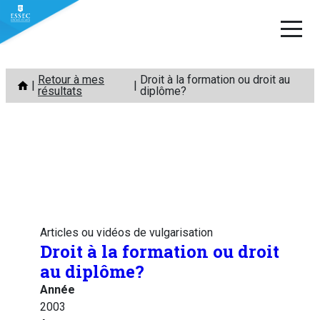
Aller
Retour à mes
Droit à la formation ou droit au
au
résultats
diplôme?
contenu
Articles ou vidéos de vulgarisation
Droit à la formation ou droit
au diplôme?
Année
2003