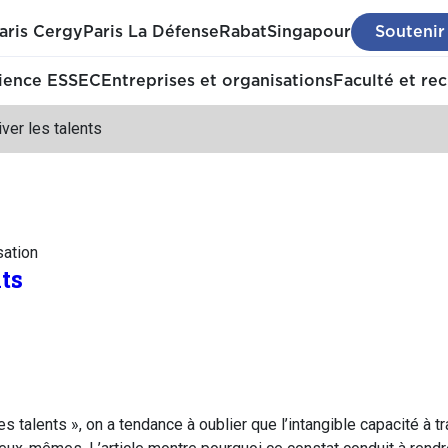
aris Cergy
Paris La Défense
Rabat
Singapour
Soutenir
ience ESSEC
Entreprises et organisations
Faculté et re
iver les talents
sation
nts
es talents », on a tendance à oublier que l’intangible capacité à 