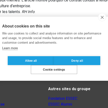
 eux-mêmes. L’article montre pourquoi ce constat conduit à rendr
lture d’entreprise.
 les talents.
RH Info
.
About cookies on this site
We use cookies to collect and analyse information on site performance
and usage, to provide social media features and to enhance and
customise content and advertisements.
Learn more
Allow all
Deny all
Cookie settings
Autres sites du groupe
Fondation ESSEC
nse
ESSEC Alumni