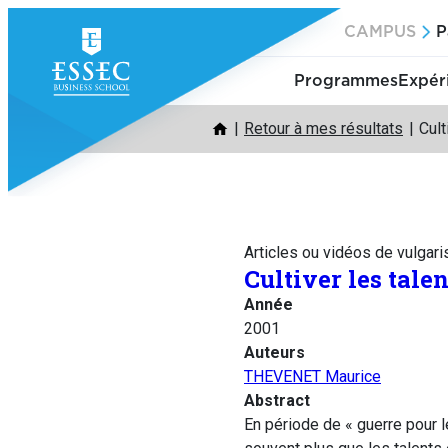
Aller
CAMPUS
P
au
contenu
Programmes
Expér
Retour à mes résultats
Cult
Articles ou vidéos de vulgari
Cultiver les tale
Année
2001
Auteurs
THEVENET Maurice
Abstract
En période de « guerre pour l