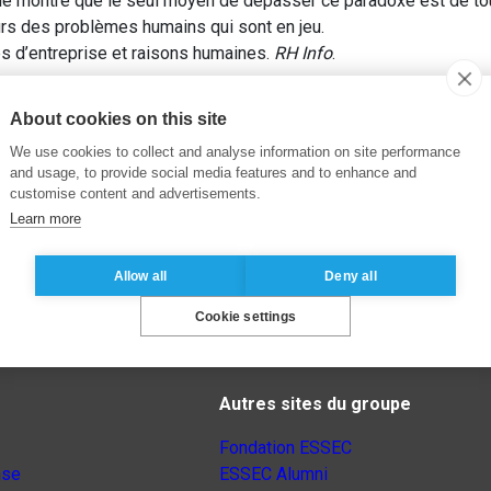
icle montre que le seul moyen de dépasser ce paradoxe est de to
urs des problèmes humains qui sont en jeu.
s d’entreprise et raisons humaines.
RH Info
.
About cookies on this site
We use cookies to collect and analyse information on site performance
and usage, to provide social media features and to enhance and
customise content and advertisements.
Learn more
Allow all
Deny all
Cookie settings
Autres sites du groupe
Fondation ESSEC
nse
ESSEC Alumni