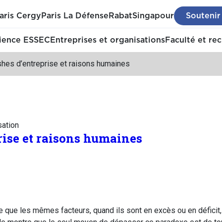
aris Cergy
Paris La Défense
Rabat
Singapour
Soutenir
ience ESSEC
Entreprises et organisations
Faculté et re
shes d’entreprise et raisons humaines
sation
rise et raisons humaines
 que les mêmes facteurs, quand ils sont en excès ou en déficit