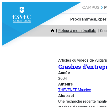
Aller
CAMPUS
P
au
contenu
Programmes
Expér
Retour à mes résultats
Cra
Articles ou vidéos de vulgari
Crashes d’entrep
Année
2004
Auteurs
THEVENET Maurice
Abstract
Une recherche récente montre