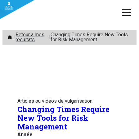
Aller
Retour à mes
Changing Times Require New Tools
au
résultats
for Risk Management
contenu
Articles ou vidéos de vulgarisation
Changing Times Require
New Tools for Risk
Management
Année