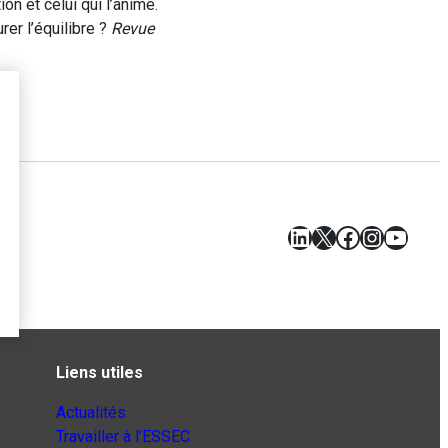
on et celui qui l’anime.
er l’équilibre ?
Revue
LinkedIn
X
Facebook
Instagr
YouT
Liens utiles
Actualités
Travailler à l’ESSEC