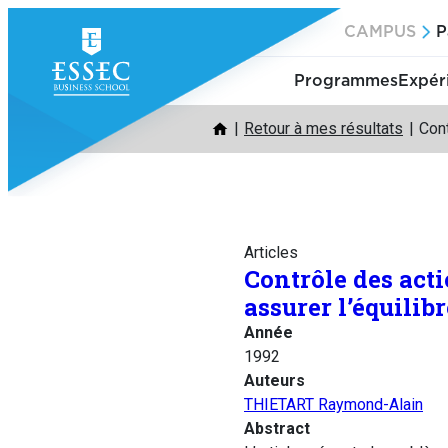
Aller
CAMPUS
P
au
contenu
Programmes
Expér
Retour à mes résultats
Cont
Articles
Contrôle des act
assurer l’équilibr
Année
1992
Auteurs
THIETART Raymond-Alain
Abstract