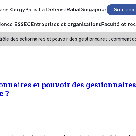
aris Cergy
Paris La Défense
Rabat
Singapour
Soutenir
ience ESSEC
Entreprises et organisations
Faculté et re
rôle des actionnaires et pouvoir des gestionnaires : comment ass
ionnaires et pouvoir des gestionnaire
e ?