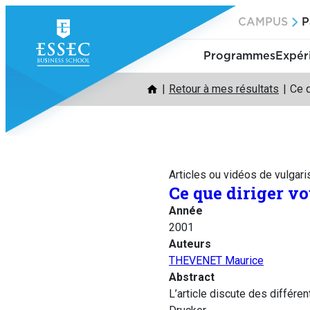
Aller
CAMPUS
P
au
contenu
Programmes
Expér
Retour à mes résultats
Ce q
Articles ou vidéos de vulgari
Ce que diriger vo
Année
2001
Auteurs
THEVENET Maurice
Abstract
L’article discute des différ