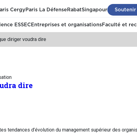
aris Cergy
Paris La Défense
Rabat
Singapour
Soutenir
ience ESSEC
Entreprises et organisations
Faculté et re
ue diriger voudra dire
sation
udra dire
entes tendances d’évolution du management supérieur des organi