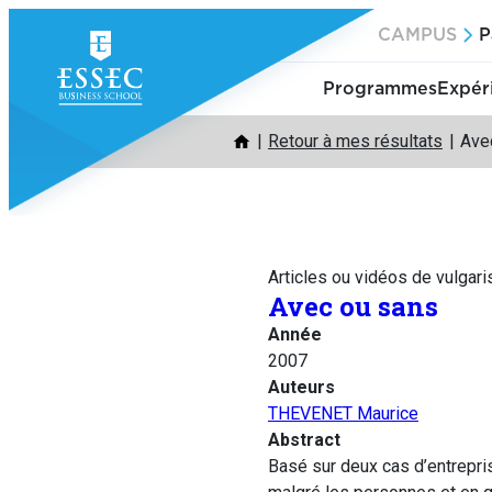
Aller
CAMPUS
P
au
contenu
Programmes
Expér
Retour à mes résultats
Ave
Articles ou vidéos de vulgari
Avec ou sans
Année
2007
Auteurs
THEVENET Maurice
Abstract
Basé sur deux cas d’entrepri