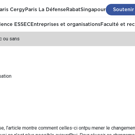
aris Cergy
Paris La Défense
Rabat
Singapour
Soutenir
ience ESSEC
Entreprises et organisations
Faculté et re
c ou sans
sation
se, l’article montre comment celles-ci ontpu mener le changeme