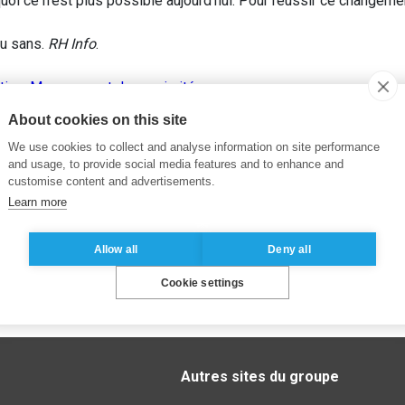
oi ce n’est plus possible aujourd’hui. Pour réussir ce changemen
ou sans.
RH Info
.
tion
,
Management de proximité
About cookies on this site
We use cookies to collect and analyse information on site performance
and usage, to provide social media features and to enhance and
customise content and advertisements.
Learn more
Allow all
Deny all
Cookie settings
Autres sites du groupe