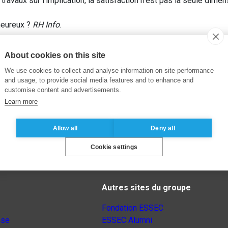
travaux sur l’implication, la satisfaction n’est pas la seule dime
heureux ?
RH Info
.
About cookies on this site
We use cookies to collect and analyse information on site performance
and usage, to provide social media features and to enhance and
customise content and advertisements.
Learn more
Allow all
Deny all
Cookie settings
Autres sites du groupe
Fondation ESSEC
nse
ESSEC Alumni