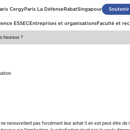
aris Cergy
Paris La Défense
Rabat
Singapour
Soutenir
ience ESSEC
Entreprises et organisations
Faculté et re
s heureux ?
sation
 renouvellent pas forcément leur achat Il en est peut-être de 