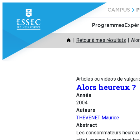
Aller
CAMPUS
P
au
contenu
Programmes
Expér
Retour à mes résultats
Alor
Articles ou vidéos de vulgari
Alors heureux ?
Année
2004
Auteurs
THEVENET Maurice
Abstract
Les consommateurs heureux ne