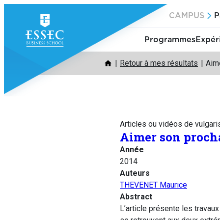
Aller
CAMPUS
P
au
contenu
Programmes
Expér
Retour à mes résultats
Aim
Articles ou vidéos de vulgari
Aimer son proc
Année
2014
Auteurs
THEVENET Maurice
Abstract
L’article présente les travau