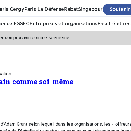
aris Cergy
Paris La Défense
Rabat
Singapour
Soutenir
ience ESSEC
Entreprises et organisations
Faculté et re
er son prochain comme soi-même
sation
hain comme soi-même
x d’Adam Grant selon lequel, dans les organisations, les « offreur