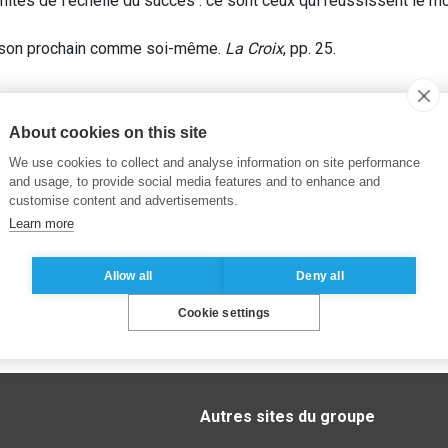
mités de l’échelle du succès : ce sont ceux qui réussissent le m
 son prochain comme soi-même.
La Croix
, pp. 25.
About cookies on this site
We use cookies to collect and analyse information on site performance
and usage, to provide social media features and to enhance and
customise content and advertisements.
Learn more
Allow all
Deny all
Cookie settings
Autres sites du groupe