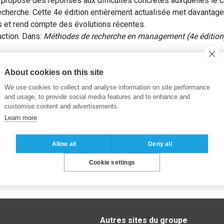
 propose des réponses aux difficultés concrètes auxquelles le c
recherche. Cette 4e édition entièrement actualisée met davantage
 et rend compte des évolutions récentes.
uction. Dans:
Méthodes de recherche en management (4e édition
,
Méthodes de recherche
About cookies on this site
We use cookies to collect and analyse information on site performance
and usage, to provide social media features and to enhance and
customise content and advertisements.
Learn more
Allow all
Deny all
Cookie settings
Autres sites du groupe