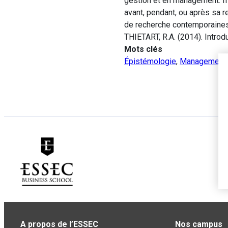
gestion et en management. Il
avant, pendant, ou après sa 
de recherche contemporaines
THIETART, R.A. (2014). Introd
Mots clés
Épistémologie
,
Management
A propos de l’ESSEC
Nos campus