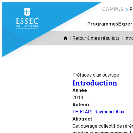
Aller
CAMPUS
P
au
contenu
Programmes
Expér
Retour à mes résultats
Intr
Préfaces d’un ouvrage
Introduction
Année
2014
Auteurs
THIETART Raymond-Alain
Abstract
Cet ouvrage collectif de réf