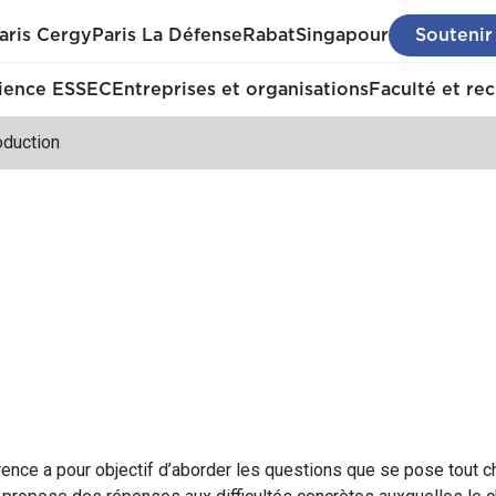
aris Cergy
Paris La Défense
Rabat
Singapour
Soutenir
ience ESSEC
Entreprises et organisations
Faculté et re
oduction
érence a pour objectif d’aborder les questions que se pose tout 