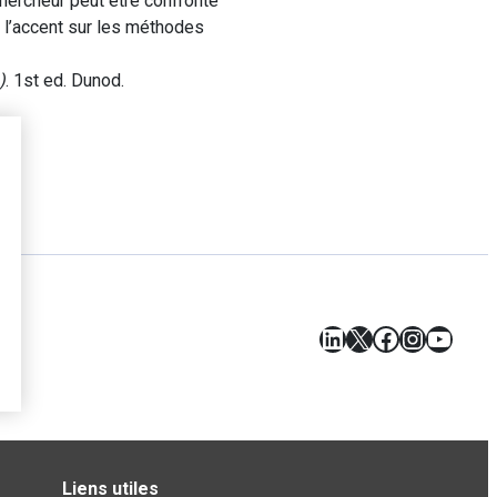
hercheur peut être confronté
 l’accent sur les méthodes
)
. 1st ed. Dunod.
LinkedIn
X
Facebook
Instagr
YouT
Liens utiles