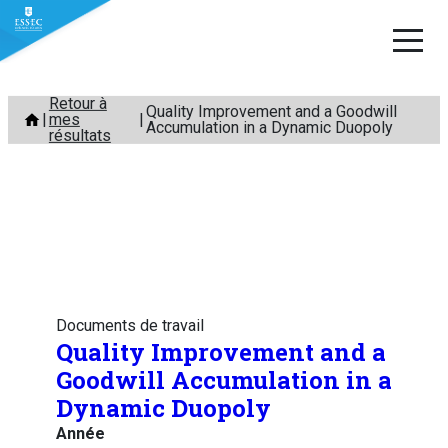
Aller
Retour à
Quality Improvement and a Goodwill
mes
au
Accumulation in a Dynamic Duopoly
résultats
contenu
Documents de travail
Quality Improvement and a
Goodwill Accumulation in a
Dynamic Duopoly
Année